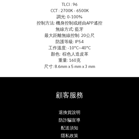
TLCI : 96
CCT : 2700K - 6500K
調光: 0-100%
控制方法: 機身控制或經由APP遙控
無線方式: 藍牙
最大距離無線控制: 20公尺
防護等級: IP54
工作溫度: -10°C~40°C
顏色: 棕色人造皮革
重量: 160克
尺寸: 8.6mm x 5 mm x 3 mm
顧客服務
退換貨說明
防詐騙宣導
配送須知
隱私政策