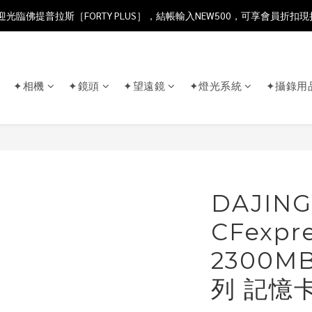
光臨佛提普拉斯［FORTY PLUS］，結帳輸入NEW500，可享會員折扣現
✦相機
✦鏡頭
✦望遠鏡
✦燈光系統
✦攝錄用
DAJIN
CFexpre
2300M
列 記憶卡