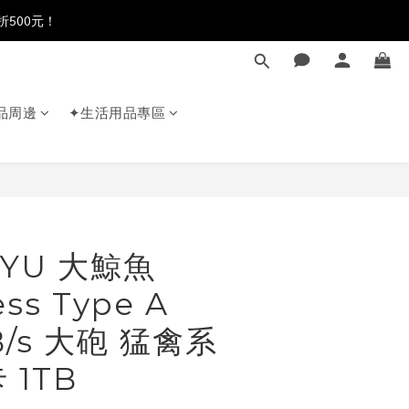
折500元！
品周邊
✦生活用品專區
GYU 大鯨魚
ss Type A
B/s 大砲 猛禽系
 1TB